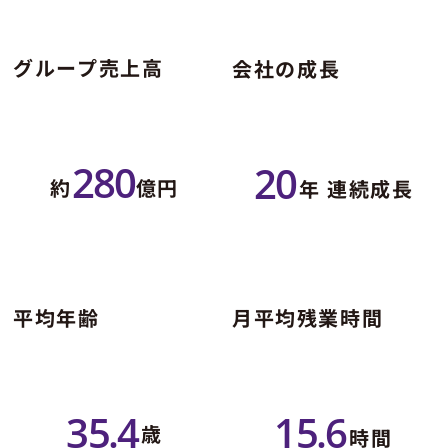
グループ売上高
会社の成長
280
20
約
億円
年 連続成長
平均年齢
月平均残業時間
15
.6
35
.4
歳
時間